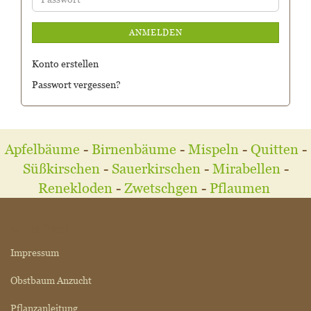
ANMELDEN
Konto erstellen
Passwort vergessen?
Apfelbäume
-
Birnenbäume
-
Mispeln
-
Quitten
-
Süßkirschen
-
Sauerkirschen
-
Mirabellen
-
Renekloden
-
Zwetschgen
-
Pflaumen
MEHR ÜBER...
Impressum
Obstbaum Anzucht
Pflanzanleitung