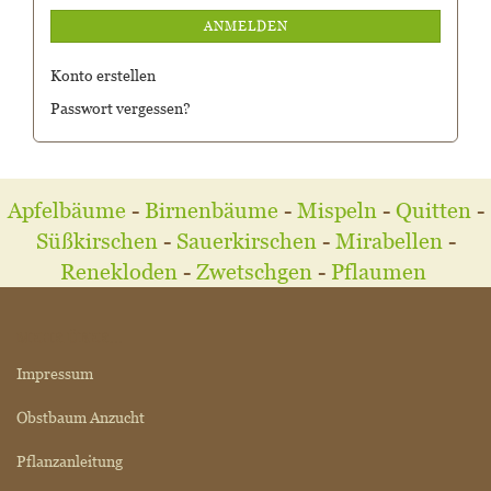
ANMELDEN
Konto erstellen
Passwort vergessen?
Apfelbäume
-
Birnenbäume
-
Mispeln
-
Quitten
-
Süßkirschen
-
Sauerkirschen
-
Mirabellen
-
Renekloden
-
Zwetschgen
-
Pflaumen
MEHR ÜBER...
Impressum
Obstbaum Anzucht
Pflanzanleitung