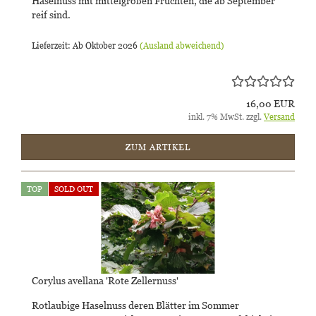
Haselnuss mit mittelgroßen Früchten, die ab September
reif sind.
Lieferzeit: Ab Oktober 2026
(Ausland abweichend)
16,00 EUR
inkl. 7% MwSt. zzgl.
Versand
ZUM ARTIKEL
TOP
SOLD OUT
Corylus avellana 'Rote Zellernuss'
Rotlaubige Haselnuss deren Blätter im Sommer