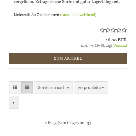
vergrünen. Ertragereiche Sorte mit guter Lagerfähigkeit.
Lieferzeit: Ab Oktober 2026
(Ausland abweichend)
16,00 EUR
inkl. 7% MwSt. zzgl.
Versand
ZUM ARTIKEL
Sortieren nach
pro Seite
Sortieren nach
20 pro Seite
1
1
bis
3
(von insgesamt
3
)