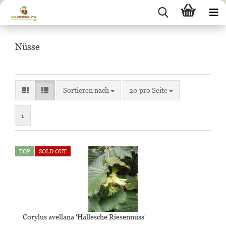
Nüsse
Sortieren nach
pro Seite
Sortieren nach
20 pro Seite
1
TOP
SOLD OUT
Corylus avellana 'Hallesche Riesennuss'