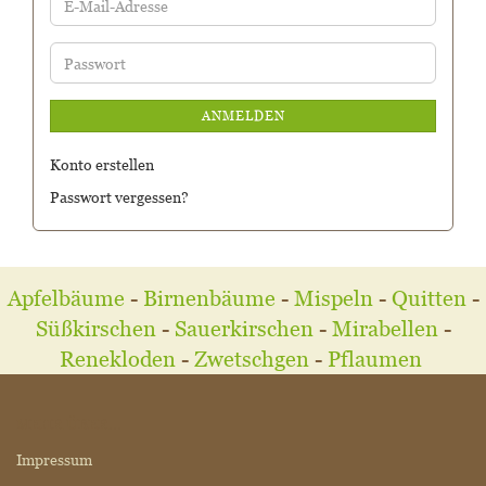
E-
Mail-
Adresse
Passwort
ANMELDEN
Konto erstellen
Passwort vergessen?
Apfelbäume
-
Birnenbäume
-
Mispeln
-
Quitten
-
Süßkirschen
-
Sauerkirschen
-
Mirabellen
-
Renekloden
-
Zwetschgen
-
Pflaumen
MEHR ÜBER...
Impressum