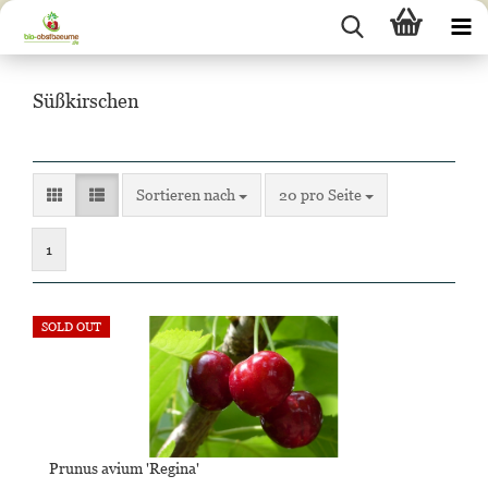
Süßkirschen
Sortieren nach
pro Seite
Sortieren nach
20 pro Seite
1
SOLD OUT
Prunus avium 'Regina'