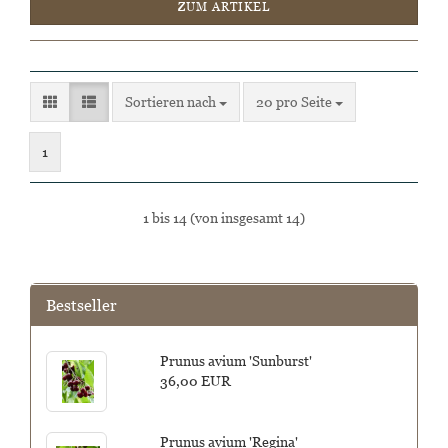
ZUM ARTIKEL
Sortieren nach
pro Seite
Sortieren nach
20 pro Seite
1
1
bis
14
(von insgesamt
14
)
Bestseller
Prunus avium 'Sunburst'
36,00 EUR
Prunus avium 'Regina'