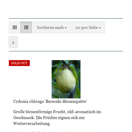
Sortieren nach
pro Seite
Sortieren nach
20 pro Seite
1
SOLD OUT
Cydonia oblonga 'Bereczki-Birnenquitte'
Große birnenförmige Frucht, süß-aromatisch im
Geschmack. Die Früchte eignen sich zur
Weiterverarbeitung.