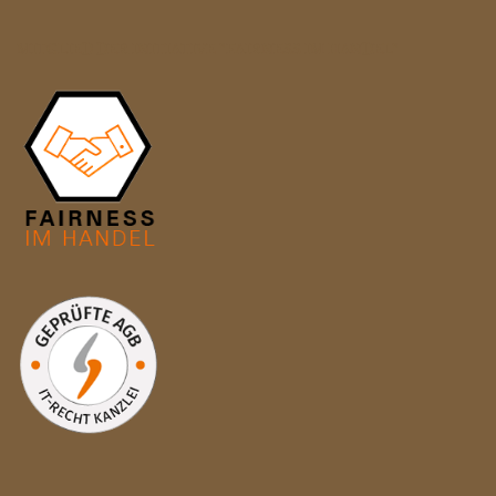
MITGLIED DER INITIATIVE "FAIRNESS IM HANDEL"