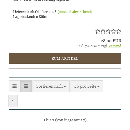
Lieferzeit: Ab Oktober 2026
(Ausland abweichend)
Lagerbestand: 0 Stück
28,00 EUR
inkl. 7% MwSt. zzgl.
Versand
ZUM ARTIKEL
Sortieren nach
pro Seite
Sortieren nach
20 pro Seite
1
1
bis
7
(von insgesamt
7
)