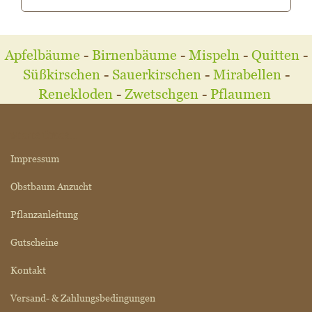
Apfelbäume
-
Birnenbäume
-
Mispeln
-
Quitten
-
Süßkirschen
-
Sauerkirschen
-
Mirabellen
-
Renekloden
-
Zwetschgen
-
Pflaumen
MEHR ÜBER...
Impressum
Obstbaum Anzucht
Pflanzanleitung
Gutscheine
Kontakt
Versand- & Zahlungsbedingungen