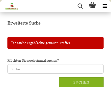
Erweiterte Suche
Die Suche ergab keine genauen Treffer.
MÖCHTEN
Möchten Sie noch einmal suchen?
SIE
NOCH
EINMAL
SUCHEN?
SUCHEN