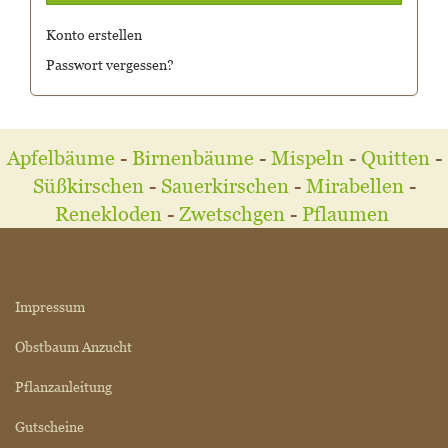
Konto erstellen
Passwort vergessen?
Apfelbäume
-
Birnenbäume
-
Mispeln
-
Quitten
-
Süßkirschen
-
Sauerkirschen
-
Mirabellen
-
Renekloden
-
Zwetschgen
-
Pflaumen
MEHR ÜBER...
Impressum
Obstbaum Anzucht
Pflanzanleitung
Gutscheine