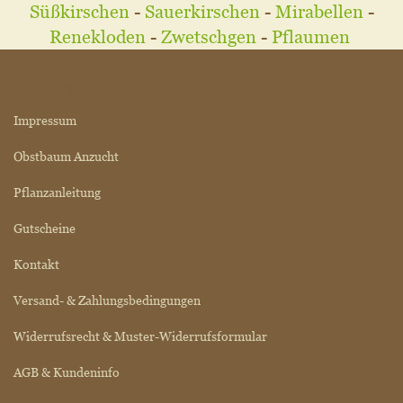
Süßkirschen
-
Sauerkirschen
-
Mirabellen
-
Renekloden
-
Zwetschgen
-
Pflaumen
MEHR ÜBER...
Impressum
Obstbaum Anzucht
Pflanzanleitung
Gutscheine
Kontakt
Versand- & Zahlungsbedingungen
Widerrufsrecht & Muster-Widerrufsformular
AGB & Kundeninfo