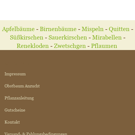
Apfelbäume
-
Birnenbäume
-
Mispeln
-
Quitten
-
Süßkirschen
-
Sauerkirschen
-
Mirabellen
-
Renekloden
-
Zwetschgen
-
Pflaumen
MEHR ÜBER...
Impressum
Obstbaum Anzucht
Pflanzanleitung
Gutscheine
Kontakt
Versand- & Zahlungsbedingungen