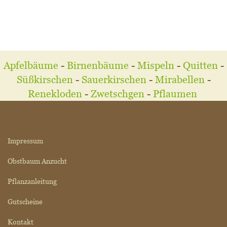
Apfelbäume
-
Birnenbäume
-
Mispeln
-
Quitten
-
Süßkirschen
-
Sauerkirschen
-
Mirabellen
-
Renekloden
-
Zwetschgen
-
Pflaumen
MEHR ÜBER...
Impressum
Obstbaum Anzucht
Pflanzanleitung
Gutscheine
Kontakt