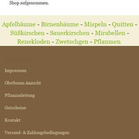
Shop aufgenommen.
Apfelbäume
-
Birnenbäume
-
Mispeln
-
Quitten
-
Süßkirschen
-
Sauerkirschen
-
Mirabellen
-
Renekloden
-
Zwetschgen
-
Pflaumen
MEHR ÜBER...
Impressum
Obstbaum Anzucht
Pflanzanleitung
Gutscheine
Kontakt
Versand- & Zahlungsbedingungen