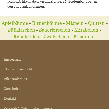
Diesen Artikel haben wir am Freitag, 26. September 2025 in
den Shop aufgenommen.
Apfelbäume
-
Birnenbäume
-
Mispeln
-
Quitten
-
Süßkirschen
-
Sauerkirschen
-
Mirabellen
-
Renekloden
-
Zwetschgen
-
Pflaumen
MEHR ÜBER...
Impressum
Obstbaum Anzucht
Pflanzanleitung
Gutscheine
Kontakt
Versand- & Zahlungsbedingungen