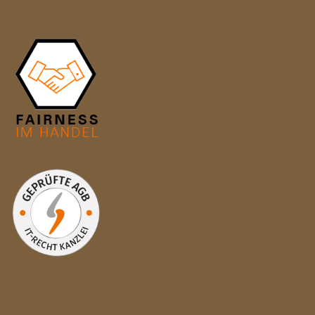
MITGLIED DER INITIATIVE "FAIRNESS IM HANDEL"