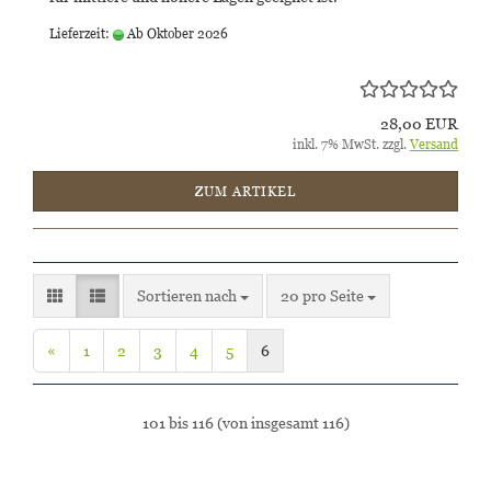
Lieferzeit:
Ab Oktober 2026
28,00 EUR
inkl. 7% MwSt. zzgl.
Versand
ZUM ARTIKEL
Sortieren nach
pro Seite
Sortieren nach
20 pro Seite
«
1
2
3
4
5
6
101
bis
116
(von insgesamt
116
)